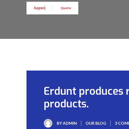
Αρχική
Quote
Erdunt produces re
products.
BY
ADMIN
OUR BLOG
3 COM