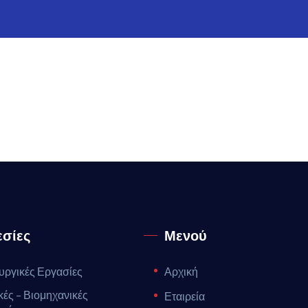
σίες
Μενού
ργικές Εργασίες
Αρχική
κές – Βιομηχανικές
Εταιρεία