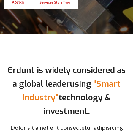
Αρχική
Services Style Two
Erdunt is widely considered as
a global leader
using
“Smart
Industry”
technology &
investment.
Dolor sit amet elit consectetur adipisicing